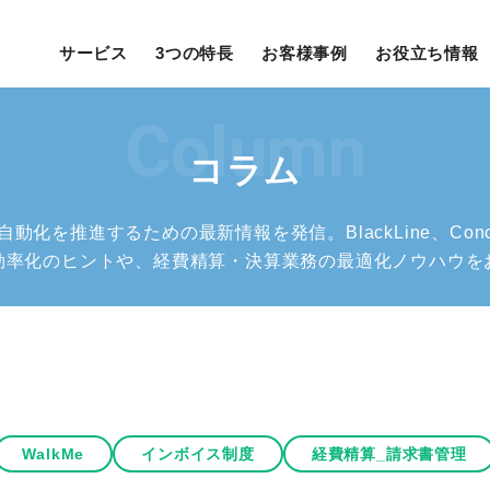
サービス
3つの特長
お客様事例
お役立ち情報
Column
コラム
化を推進するための最新情報を発信。BlackLine、Concur、
効率化のヒントや、経費精算・決算業務の最適化ノウハウを
WalkMe
インボイス制度
経費精算_請求書管理