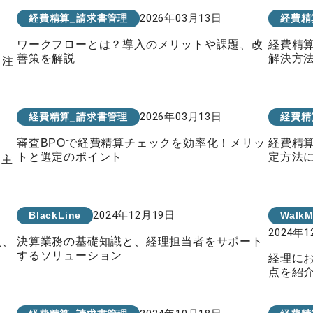
2026年03月13日
経費精算_請求書管理
経費精
ワークフローとは？導入のメリットや課題、改
経費精
善策を解説
解決方
、注
2026年03月13日
経費精算_請求書管理
経費精
審査BPOで経費精算チェックを効率化！メリッ
経費精
トと選定のポイント
定方法
！主
2024年12月19日
BlackLine
Walk
2024年
点、
決算業務の基礎知識と、経理担当者をサポート
するソリューション
経理に
点を紹