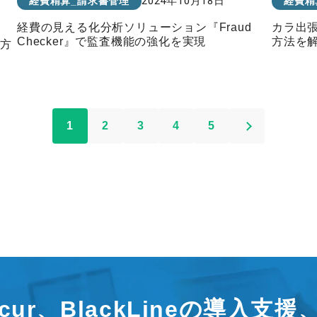
2024年10月18日
経費精算_請求書管理
経費精
経費の見える化分析ソリューション『Fraud
カラ出
Checker』で監査機能の強化を実現
方法を
る方
1
2
3
4
5
ncur、BlackLineの導入支