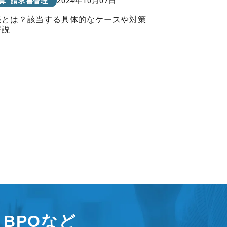
2024年10月07日
算_請求書管理
張とは？該当する具体的なケースや対策
解説
援、BPOなど