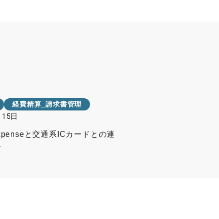
経費精算_請求書管理
月15日
 Expenseと交通系ICカードとの連
ス