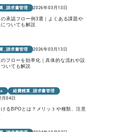
2026年03月13日
算_請求書管理
算の承認フロー例3選｜よくある課題や
法についても解説
2026年03月13日
算_請求書管理
算のフローを効率化｜具体的な流れや設
についても解説
Me
経費精算_請求書管理
12月04日
おけるBPOとは？メリットや種類、注意
介