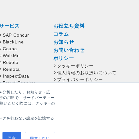
サービス
お役立ち資料
コラム
SAP Concur
BlackLine
お知らせ
Coupa
お問い合わせ
WalkMe
ポリシー
Robota
クッキーポリシー
Remota
個人情報のお取扱いについて
InspectData
プライバシーポリシー
Fraud Checker
ユーザーサポートデスク
を分析したり、お知らせ（広
3つの特長
析の用途で、サードパーティー
覧いただく際には、クッキーの
お客様事例
ングを行わない設定を記憶する
同意
同意しない