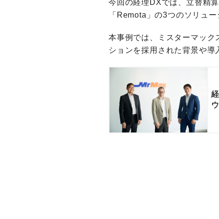
今回の経理DXでは、立替精算、
「Remota」の3つのソリ
本事例では、ミスターマックス・ホ
ションを採用された背景や導
経