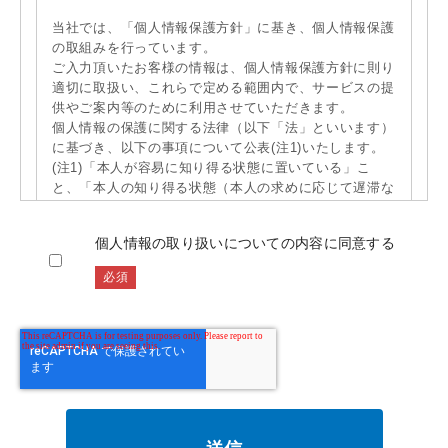
当社では、「個人情報保護方針」に基き、個人情報保護
の取組みを行っています。
ご入力頂いたお客様の情報は、個人情報保護方針に則り
適切に取扱い、これらで定める範囲内で、サービスの提
供やご案内等のために利用させていただきます。
個人情報の保護に関する法律（以下「法」といいます）
に基づき、以下の事項について公表(注1)いたします。
(注1)「本人が容易に知り得る状態に置いている」こ
と、「本人の知り得る状態（本人の求めに応じて遅滞な
く回答する場合を含みます）」に置くことを義務付けら
れている事項を含みます。
個人情報の取り扱いについての内容に同意する
なお、本取扱いにおいては、「行政手続きにおける特定
の個人を識別するための番号の利用等に関する法律」に
基づく「個人番号」及び「特定個人情報」は対象として
おりません。
公表事項
1.個人情報の利用目的の公表に関する事項
2.個人情報の第三者提供に関する事項
3.個人情報の共同利用に関する事項