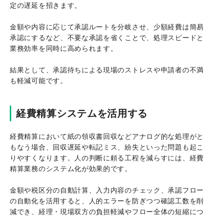
定の遅延を招きます。
金額や内容に応じて承認ルートを分岐させ、少額経費は簡易
承認にするなど、不要な承認を省くことで、処理スピードと
業務効率を同時に高められます。
結果として、承認待ちによる現場のストレスや申請者の不満
も軽減可能です。
経費精算システムを活用する
経費精算において紙の領収書回収などアナログ的な処理がと
もなう場合、回収遅延や転記ミス、紛失といった問題も起こ
りやすくなります。人の判断に頼る工程を減らすには、経費
精算業務のシステム化が効果的です。
金額や税区分の自動計算、入力内容のチェック、承認フロー
の自動化を活用すると、人的エラーを防ぎつつ確認工数を削
減でき、経理・現場双方の負担軽減やフロー全体の短縮につ