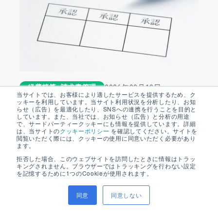
2026年03月13日
経費精算_請求書管理
当サイトでは、お客様により適したサービスを提供するため、ク
ッキーを利用しています。当サイト利用状況を分析したり、お知
経費精算の承認フロー例3選｜よくある課題や解
らせ（広告）を最適化したり、SNSへの連携を行うことを目的と
決方法についても解説
しています。また、当社では、お知らせ（広告）と分析の用途
で、サードパーティークッキーにも情報を提供しています。詳細
は、当サイトの
クッキーポリシー
を確認してください。サイトを
閲覧いただく際には、クッキーの使用に同意いただく必要があり
ます。
拒否した場合、このウェブサイトを訪問したときに情報はトラッ
キングされません。ブラウザーではトラッキングを行わない設定
を記憶するために1つのCookieが使用されます。
同意
同意しない
SAP Concur、BlackLineの導入支